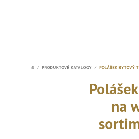
Přejít
na
obsah
/
PRODUKTOVÉ KATALOGY
/
POLÁŠEK BYTOVÝ T
DOMŮ
Polášek
na w
sortim